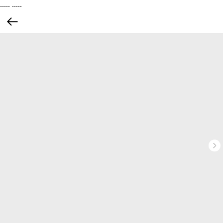
.....
.....