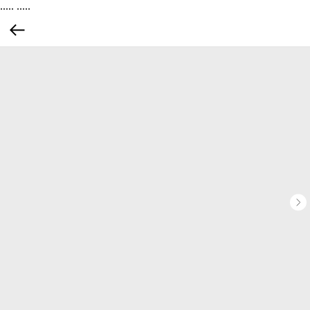
.....
.....